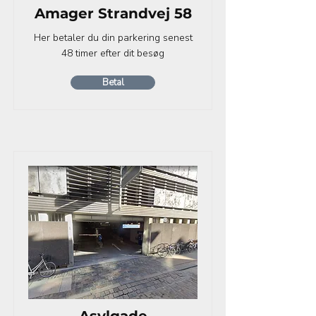
Amager Strandvej 58
Her betaler du din parkering senest
48 timer efter dit besøg
Betal