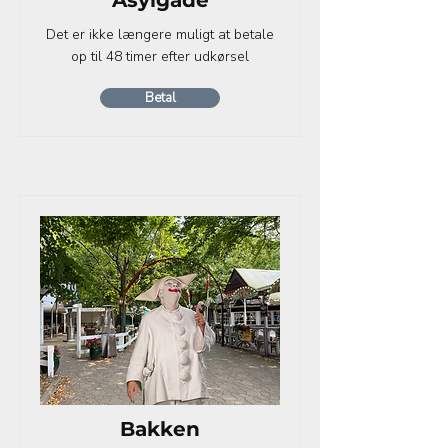
Asylgade
Det er ikke længere muligt at betale
op til 48 timer efter udkørsel
Betal
Bakken