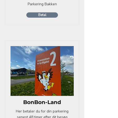
Parkering Bakken
Betal
BonBon-Land
Her betaler du for din parkering
senest 48 timer efter dit besøg