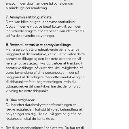
ansøgningen dog i længere tid og følger din
almindelige personalesag.
7. Anonymiseret brug af data
Data kan blive brugt til anonyme statistikker.
Oplysningerne vil blive brugt kollektivt, og ingen
individuelle brugere af databasen kan identificeres
ud fra de anvendte oplysninger.
8. Retten til at trække et samtykke tilbage
Har vi persondata vi udelukkende behandler på
baggrund af dit samtykke, kan du altid kalde dette
samtykke tilbage og den konkrete persondata vil
herefter blive slettet. Hvis du vælger at trække dit
samtykke tilbage, påvirker det ikke lovligheden af
vores behandling af dine personoplysninger på
baggrund af dit tidligere meddelte samtykke og op
til tidspunktet for tilbagetrækningen. Hvis du
tilbagetrækker dit samtykke, har det derfor først
virkning fra dette tidspunkt.
9. Dine rettigheder
Du har efter databeskyttelsesforordningen en
række rettigheder i forhold til vores behandling af
oplysninger om dig. Hvis du vil gøre brug af dine
rettigheder, skal du kontakte os.
Ret til at se oplysninger (indsigtsret): Du har ret til