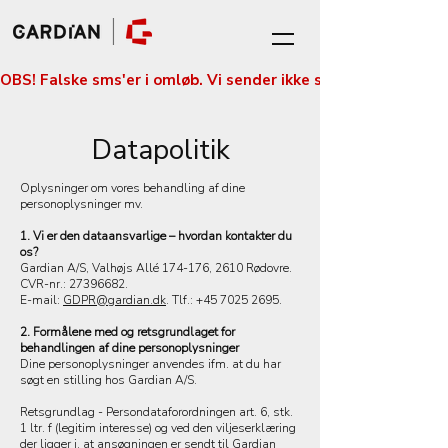
OBS! Falske sms'er i omløb. Vi sender ikke sms'er med betali
Datapolitik
Oplysninger om vores behandling af dine
personoplysninger mv.
1. Vi er den dataansvarlige – hvordan kontakter du
os?
Gardian A/S, Valhøjs Allé 174-176, 2610 Rødovre.
CVR-nr.:
27396682
.
E-mail:
GDPR@gardian.dk
. Tlf.:
+45 7025 2695
.
2. Formålene med og retsgrundlaget for
behandlingen af dine personoplysninger
Dine personoplysninger anvendes ifm. at du har
søgt en stilling hos Gardian A/S.
Retsgrundlag - Persondataforordningen art. 6, stk.
1 ltr. f (legitim interesse) og ved den viljeserklæring
der ligger i, at ansøgningen er sendt til Gardian