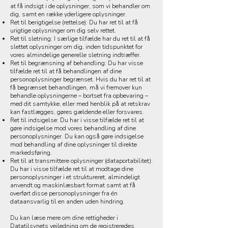
at få indsigt i de oplysninger, som vi behandler om
dig, samt en række yderligere oplysninger.
Ret til berigtigelse (rettelse): Du har ret til at få
urigtige oplysninger om dig selv rettet.
Ret til sletning: I særlige tilfælde har du ret til at få
slettet oplysninger om dig, inden tidspunktet for
vores almindelige generelle sletning indtræffer.
Ret til begrænsning af behandling: Du har visse
tilfælde ret til at få behandlingen af dine
personoplysninger begrænset. Hvis du har ret til at
få begrænset behandlingen, må vi fremover kun
behandle oplysningerne – bortset fra opbevaring –
med dit samtykke, eller med henblik på at retskrav
kan fastlægges, gøres gældende eller forsvares.
Ret til indsigelse: Du har i visse tilfælde ret til at
gøre indsigelse mod vores behandling af dine
personoplysninger. Du kan også gøre indsigelse
mod behandling af dine oplysninger til direkte
markedsføring.
Ret til at transmittere oplysninger (dataportabilitet):
Du har i visse tilfælde ret til at modtage dine
personoplysninger i et struktureret, almindeligt
anvendt og maskinlæsbart format samt at få
overført disse personoplysninger fra én
dataansvarlig til en anden uden hindring.
Du kan læse mere om dine rettigheder i
Datatilsynets vejledning om de registreredes