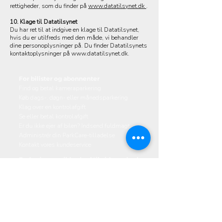
rettigheder, som du finder på
www.datatilsynet.dk
.
10. Klage til Datatilsynet
Du har ret til at indgive en klage til Datatilsynet,
hvis du er utilfreds med den måde, vi behandler
dine personoplysninger på. Du finder Datatilsynets
kontaktoplysninger på
www.datatilsynet.dk
.
For bilister og abonnenter
Find og betal kameraparkering
Køb dags-, døgn- eller månedsparkering
Klag over en kontrolafgift
Se eller betal kontrolafgift
Er du ikke ejer af bilen? Indsend fuldmagt
Administrér din ParkCare-tilladelse
Kontakt vores kundeservice
Parkering og sikkerhed til virksomheder
Parkeringsløsninger
Sikkerhedsløsninger
Eksisterende erhvervskunde?
Kontakt vores salgsafdeling
Om Gardian