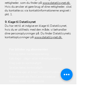
rettigheder, som du finder på
www.datatilsynet.dk
.
Hvis du ønsker at gøre brug af dine rettigheder, skal
du kontakte os via kontaktinformationerne angivet i
pkt. 1.
9. Klage til Datatilsynet
Du har ret til at indgive en klage til Datatilsynet,
hvis du er utilfreds med den måde, vi behandler
dine personoplysninger på. Du finder Datatilsynets
kontaktoplysninger på
www.datatilsynet.dk
.
For bilister og abonnenter
Find og betal kameraparkering
Køb dags-, døgn- eller månedsparkering
Klag over en kontrolafgift
Se eller betal kontrolafgift
Er du ikke ejer af bilen? Indsend fuldmagt
Administrér din ParkCare-tilladelse
Kontakt vores kundeservice
Parkering og sikkerhed til virksomheder
Parkeringsløsninger
Sikkerhedsløsninger
Eksisterende erhvervskunde?
Kontakt vores salgsafdeling