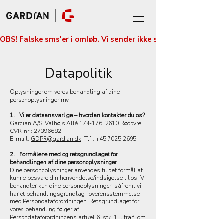
OBS! Falske sms'er i omløb. Vi sender ikke sms'er med betali
Datapolitik
Oplysninger om vores behandling af dine
personoplysninger mv.
1. Vi er dataansvarlige – hvordan kontakter du os?
Gardian A/S, Valhøjs Allé 174-176, 2610 Rødovre.
CVR-nr.: 27396682.
E-mail:
GDPR@gardian.dk
. Tlf.:
+45 7025 2695
.
2. Formålene med og retsgrundlaget for
behandlingen af dine personoplysninger
Dine personoplysninger anvendes til det formål at
kunne besvare din henvendelse/indsigelse til os. Vi
behandler kun dine personoplysninger, såfremt vi
har et behandlingsgrundlag i overensstemmelse
med Persondataforordningen. Retsgrundlaget for
vores behandling følger af
Persondataforordningens artikel 6, stk. 1, litra f, om