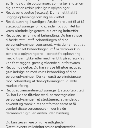
at få indsigt i de oplysninger, som vi behandler om
dig samt en række yderligere oplysninger.
Ret til berigtigelse (rettelse): Du har ret til at få
urigtige oplysninger om dig selv rettet.
Ret til sletning: I særlige tilfælde har du ret til at få
slettet oplysninger om dig, inden tidspunktet for
vores almindelige generelle sletning indtræffer.
Ret til begrænsning af behandling: Du har i visse
tilfælde ret til at få behandlingen af dine
personoplysninger begrænset. Hvis du har ret til at
få begrænset behandlingen, må vi fremover kun
behandle oplysningerne – bortset fra opbevaring –
med dit samtykke, eller med henblik på at retskrav
kan fastlægges, gøres gældende eller forsvares.
Ret til indsigelse: Du har i visse tilfælde ret til at
gøre indsigelse mod vores behandling af dine
personoplysninger. Du kan også gøre indsigelse
mod behandling af dine oplysninger til direkte
markedsføring.
Ret til at transmitere oplysninger (dataportabilitet):
Du har i visse tilfælde ret til at modtage dine
personoplysninger i et struktureret, almindeligt
anvendt og maskinlæsbart format samt at få
overført disse personoplysninger fra én
dataansvarlig til en anden uden hindring.
Du kan læse mere om dine rettigheder i
Datatilsynets vejledning om de registreredes