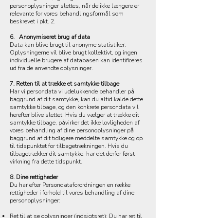
personoplysninger slettes, når de ikke længere er
relevante for vores behandlingsformål som
beskrevet i pkt. 2.
6. Anonymiseret brug af data
Data kan blive brugt til anonyme statistiker.
Oplysningerne vil blive brugt kollektivt, og ingen
individuelle brugere af databasen kan identificeres
ud fra de anvendte oplysninger.
7. Retten til at trække et samtykke tilbage
Har vi persondata vi udelukkende behandler på
baggrund af dit samtykke, kan du altid kalde dette
samtykke tilbage, og den konkrete persondata vil
herefter blive slettet. Hvis du vælger at trække dit
samtykke tilbage, påvirker det ikke lovligheden af
vores behandling af dine personoplysninger på
baggrund af dit tidligere meddelte samtykke og op
til tidspunktet for tilbagetrækningen. Hvis du
tilbagetrækker dit samtykke, har det derfor først
virkning fra dette tidspunkt.
8. Dine rettigheder
Du har efter Persondataforordningen en række
rettigheder i forhold til vores behandling af dine
personoplysninger:
Ret til at se oplysninger (indsigtsret): Du har ret til