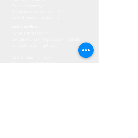
Parkeringsløsninger
Sikkerhedsløsninger
Eksisterende erhvervskunde?
Kontakt vores salgsafdeling
Om Gardian
Nyheder/presserum
Ledige stillinger vagt og administration
Kontakt (se åbningstider)
Mail:
info@gardian.dk
Telefon:
+45 7025 2696
Danmark
Valhøjs Allé 174-176, 2610 Rødovre
Ski​Sk
Vestervang 14, 6000 Kolding
Skibsbyggerivej 5, 9000 Aalborg
Norge
Tempevegen 23, 7031 Trondheim