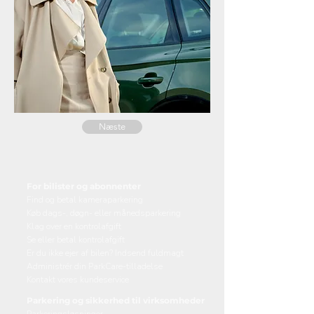
Næste
For bilister og abonnenter
Find og betal kameraparkering
Køb dags-, døgn- eller månedsparkering
Klag over en kontrolafgift
Se eller betal kontrolafgift
Er du ikke ejer af bilen? Indsend fuldmagt
Administrér din ParkCare-tilladelse
Kontakt vores kundeservice
Parkering og sikkerhed til virksomheder