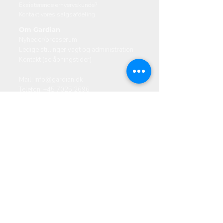
Eksisterende erhvervskunde?
Kontakt vores salgsafdeling
Om Gardian
Nyheder/presserum
Ledige stillinger vagt og administration
Kontakt (se åbningstider)
Mail:
info@gardian.dk
Telefon:
+45 7025 2696
Danmark
Valhøjs Allé 174-176, 2610 Rødovre
Ski​Sk
Vestervang 14, 6000 Kolding
Skibsbyggerivej 5, 9000 Aalborg
Norge
Tempevegen 23, 7031 Trondheim