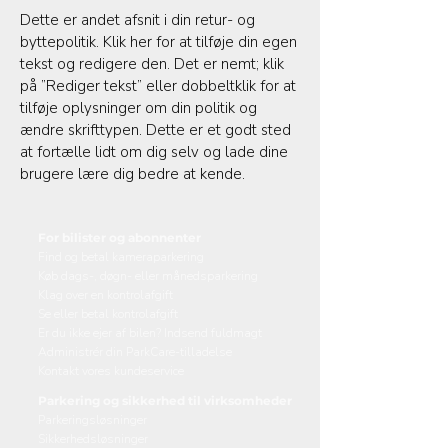
Dette er andet afsnit i din retur- og
byttepolitik. Klik her for at tilføje din egen
tekst og redigere den. Det er nemt; klik
på ”Rediger tekst” eller dobbeltklik for at
tilføje oplysninger om din politik og
ændre skrifttypen. Dette er et godt sted
at fortælle lidt om dig selv og lade dine
brugere lære dig bedre at kende.
For bilister og abonnenter
Find og betal kameraparkering
Køb dags-, døgn- eller månedsparkering
Klag over en kontrolafgift
Se eller betal kontrolafgift
Er du ikke ejer af bilen? Indsend fuldmagt
Administrér din ParkCare-tilladelse
Kontakt vores kundeservice
Parkering og sikkerhed til virksomheder
Parkeringsløsninger
Sikkerhedsløsninger