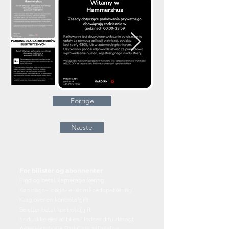
Forrige
Næste
For bilister og abonnenter
Find og betal kameraparkering
Køb dags-, døgn- eller månedsparkering
Klag over en kontrolafgift
Se eller betal kontrolafgift
Er du ikke ejer af bilen? Indsend fuldmagt