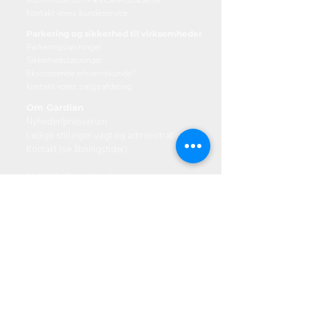
Administrér din ParkCare-tilladelse
Kontakt vores kundeservice
Parkering og sikkerhed til virksomheder
Parkeringsløsninger
Sikkerhedsløsninger
Eksisterende erhvervskunde?
Kontakt vores salgsafdeling
Om Gardian
Nyheder/presserum
Ledige stillinger vagt og administration
Kontakt (se åbningstider)
Mail:
info@gardian.dk
Telefon:
+45 7025 2696
Danmark
Valhøjs Allé 174-176, 2610 Rødovre
Ski​Sk
Vestervang 14, 6000 Kolding
Skibsbyggerivej 5, 9000 Aalborg