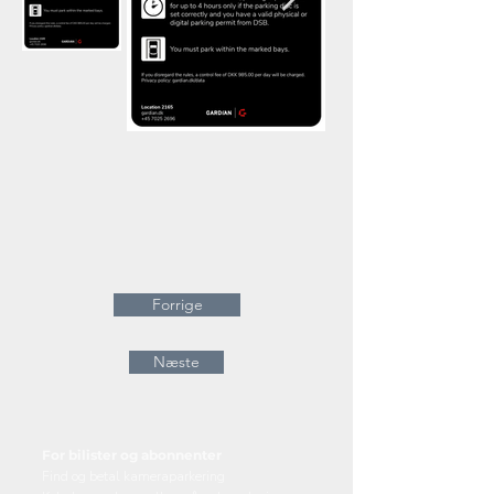
Forrige
Næste
For bilister og abonnenter
Find og betal kameraparkering