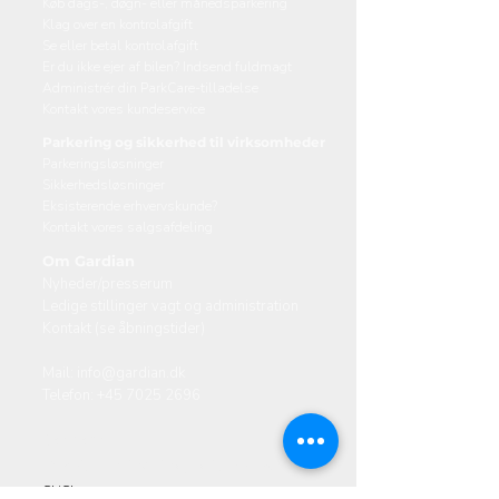
Køb dags-, døgn- eller månedsparkering
Klag over en kontrolafgift
Se eller betal kontrolafgift
Er du ikke ejer af bilen? Indsend fuldmagt
Administrér din ParkCare-tilladelse
Kontakt vores kundeservice
Parkering og sikkerhed til virksomheder
Parkeringsløsninger
Sikkerhedsløsninger
Eksisterende erhvervskunde?
Kontakt vores salgsafdeling
Om Gardian
Nyheder/presserum
Ledige stillinger vagt og administration
Kontakt (se åbningstider)
Mail:
info@gardian.dk
Telefon:
+45 7025 2696
Danmark
Valhøjs Allé 174-176, 2610 Rødovre
Ski​Sk