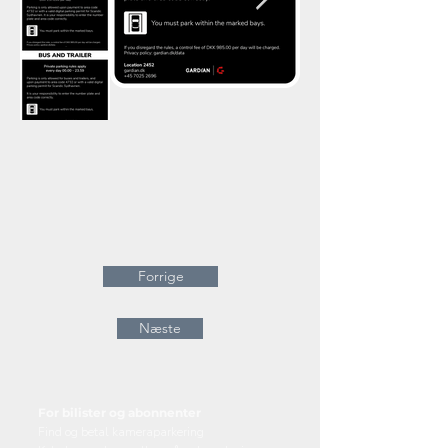
Forrige
Næste
For bilister og abonnenter
Find og betal kameraparkering