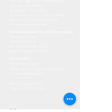
Køb dags-, døgn- eller månedsparkering
Klag over en kontrolafgift
Se eller betal kontrolafgift
Er du ikke ejer af bilen? Indsend fuldmagt
Administrér din ParkCare-tilladelse
Kontakt vores kundeservice
Parkering og sikkerhed til virksomheder
Parkeringsløsninger
Sikkerhedsløsninger
Eksisterende erhvervskunde?
Kontakt vores salgsafdeling
Om Gardian
Nyheder/presserum
Ledige stillinger vagt og administration
Kontakt (se åbningstider)
Mail:
info@gardian.dk
Telefon:
+45 7025 2696
Danmark
Valhøjs Allé 174-176, 2610 Rødovre
Ski​Sk