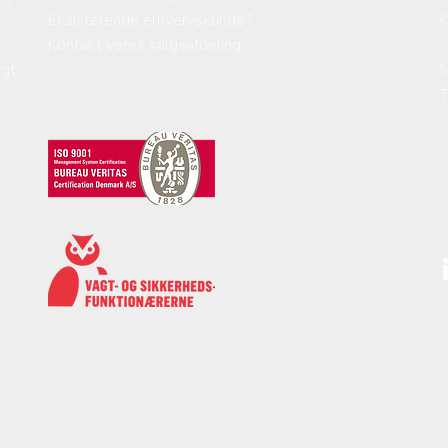
Eksisterende erhvervskunde?
K
Kontakt vores salgsafdeling
agt
M
V
L
S
C
©
r
P