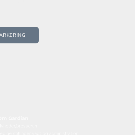
ERING
il hele døgnet.
ARKERING
Om Gardian
yheder/presserum
edige stillinger vagt og administration