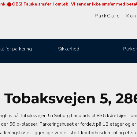
ink.
ParkCare
Kon
al for parkering
Sikkerhed
Parker
 Tobaksvejen 5, 2
ghus på Tobaksvejen 5 i Søborg har plads til 836 køretøjer. I pa
 der 56 p-pladser. Parkeringshuset er fordelt på 12 etager og 
arkeringshuset ligger lige ved et stort kontorhusdomicil og et sto