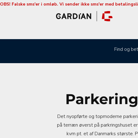
OBS! Falske sms'er i omløb. Vi sender ikke sms'er med betalingsl
Find og bet
Parkering
Det nyopførte og topmoderne parkerin
på terræn øverst på parkringshuset er
kvm pt. et af Danmarks største. P