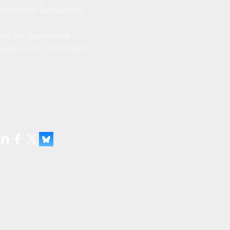
ontakt (se åbningstider)
ail:
info@gardian.dk
Telefon: +45 7025 2696
alhøjs Allé 174-176, 2610 Rødovre
anciavej 12 H, 7100 Vejle
kibsbyggerivej 5, 9000 Aalborg
VR 27396682
 2025 Copyright Gardian A/S, all
ights reserved |
Cookiepolitik
|
rivatlivspolitikker