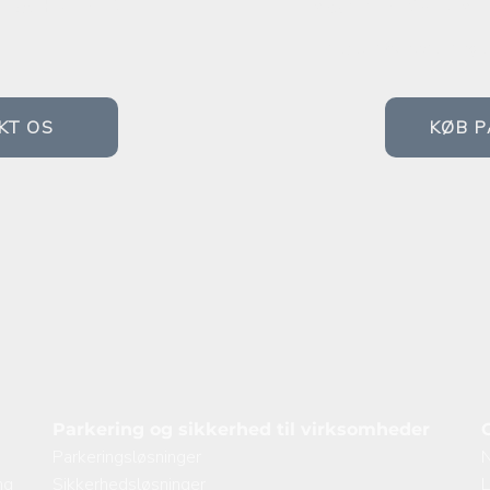
HJÆLP?
KØB PARK
Her køber du parkering t
KT OS
KØB P
Parkering og sikkerhed til virksomheder
Parkeringsløsninger
N
ng
Sikkerhedsløsninger
L