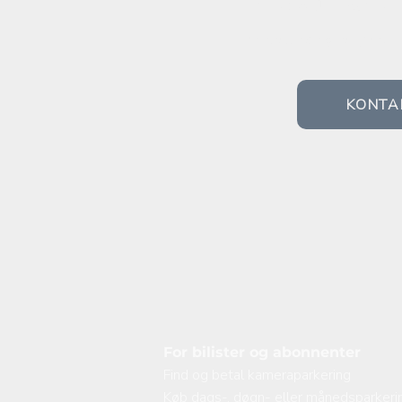
BRUG FOR 
Kontakt os og få hjælp
KONTA
For bilister og abonnenter
Find og betal kameraparkering
Køb dags-, døgn- eller månedsparkeri