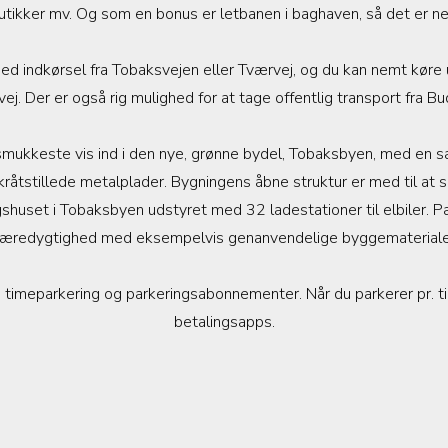
utikker mv. Og som en bonus er letbanen i baghaven, så det er n
ed indkørsel fra Tobaksvejen eller Tværvej, og du kan nemt køre 
ej. Der er også rig mulighed for at tage offentlig transport fra Bu
smukkeste vis ind i den nye, grønne bydel, Tobaksbyen, med e
råtstillede metalplader. Bygningens åbne struktur er med til at s
shuset i Tobaksbyen udstyret med 32 ladestationer til elbiler. P
æredygtighed med eksempelvis genanvendelige byggemateriale
timeparkering og parkeringsabonnementer. Når du parkerer pr. tim
betalingsapps.