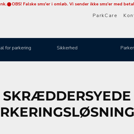
ink.
ParkCare
Kon
al for parkering
Sikkerhed
Parker
SKRÆDDERSYEDE
RKERINGSLØSNIN