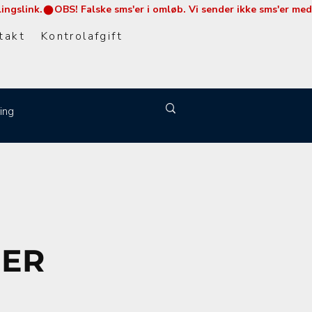
takt
Kontrolafgift
ing
GER