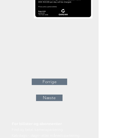
Forrige
Næste
For bilister og abonnenter
Find og betal kameraparkering
Køb dags-, døgn- eller månedsparkering