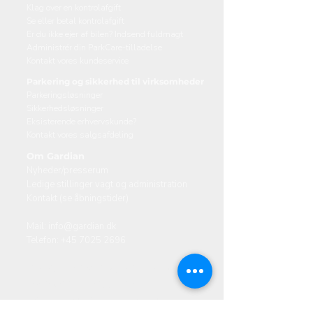
Klag over en kontrolafgift
Se eller betal kontrolafgift
Er du ikke ejer af bilen? Indsend fuldmagt
Administrér din ParkCare-tilladelse
Kontakt vores kundeservice
Parkering og sikkerhed til virksomheder
Parkeringsløsninger
Sikkerhedsløsninger
Eksisterende erhvervskunde?
Kontakt vores salgsafdeling
Om Gardian
Nyheder/presserum
Ledige stillinger vagt og administration
Kontakt (se åbningstider)
Mail:
info@gardian.dk
Telefon:
+45 7025 2696
Valhøjs Allé 174-176, 2610 Rødovre
Lanciavej 12 H, 7100 Vejle
Skibsbyggerivej 5, 9000 Aalborg