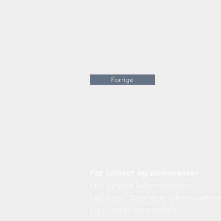
Forrige
For bilister og abonnenter
Find og betal kameraparkering
Køb dags-, døgn- eller månedsparkeri
Klag over en kontrolafgift