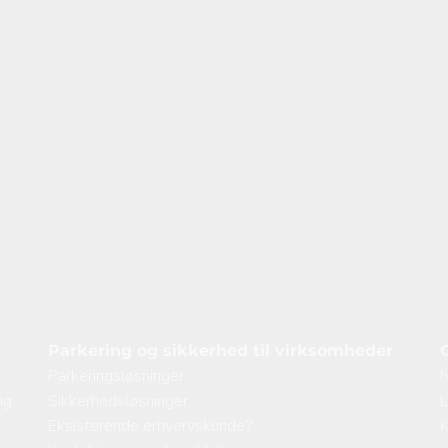
Parkering og sikkerhed til virksomheder
Parkeringsløsninger
N
ng
Sikkerhedsløsninger
L
Eksisterende erhvervskunde?
K