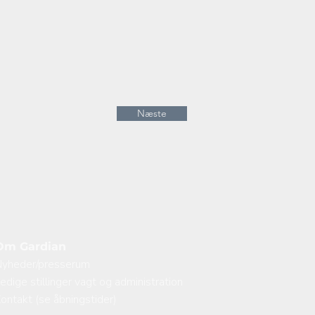
Næste
Om Gardian
yheder/presserum
edige stillinger vagt og administration
ontakt (se åbningstider)