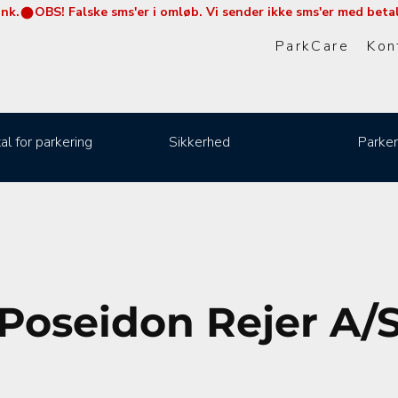
ink.
ParkCare
Kon
al for parkering
Sikkerhed
Parker
Poseidon Rejer A/