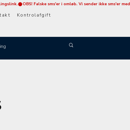
takt
Kontrolafgift
ing
S