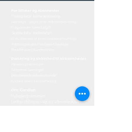
For bilister og abonnenter
Find og betal kameraparkering
Køb dags-, døgn- eller månedsparkering
Klag over en kontrolafgift
Se eller betal kontrolafgift
Er du ikke ejer af bilen? Indsend fuldmagt
Administrér din ParkCare-tilladelse
Kontakt vores kundeservice
Parkering og sikkerhed til virksomheder
Parkeringsløsninger
Sikkerhedsløsninger
Eksisterende erhvervskunde?
Kontakt vores salgsafdeling
Om Gardian
Nyheder/presserum
Ledige stillinger vagt og administration
Kontakt (se åbningstider)
Mail:
info@gardian.dk
Telefon:
+45 7025 2696