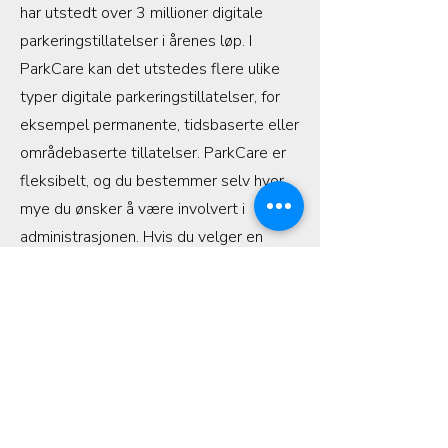
har utstedt over 3 millioner digitale
parkeringstillatelser i årenes løp. I
ParkCare kan det utstedes flere ulike
typer digitale parkeringstillatelser, for
eksempel permanente, tidsbaserte eller
områdebaserte tillatelser. ParkCare er
fleksibelt, og du bestemmer selv hvor
mye du ønsker å være involvert i
administrasjonen. Hvis du velger en
brukerstyrt løsning, kan du gi brukerne av
parkeringsområdet ansvaret for å
administrere parkeringstillatelser og selv
opprette gjestetillatelser.
For bilister og abonnenter
Find og betal kameraparkering