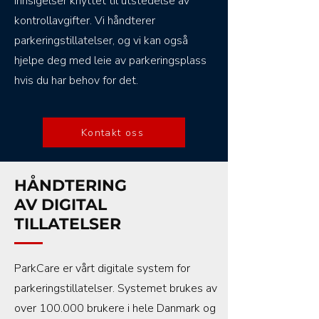
innsigelser knyttet til utstedelse av
kontrollavgifter. Vi håndterer
parkeringstillatelser, og vi kan også
hjelpe deg med leie av parkeringsplass
hvis du har behov for det.
Kontakt oss
HÅNDTERING
AV DIGITAL
TILLATELSER
ParkCare er vårt digitale system for
parkeringstillatelser. Systemet brukes av
over 100.000 brukere i hele Danmark og